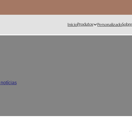
Produtos
Sobr
Início
Personalizado
mbalagem a granel para talhe
notícias
/
Caixa de oferta vs embalagem a granel para talheres d