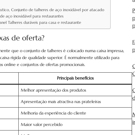
P
stico, Conjunto de talheres de aço inoxidável por atacado
 de aço inoxidável para restaurantes
p
nel Talheres duráveis para casa e restaurante
as de oferta?
F
p
mente que o conjunto de talheres é colocado numa caixa impressa,
aixa rígida de qualidade superior. É normalmente utilizado para
jas online e conjuntos de ofertas promocionais.
G
C
Principais benefícios
C
Melhor apresentação dos produtos
d
Apresentação mais atractiva nas prateleiras
Melhoria da experiência do cliente
M
i
Maior valor percebido