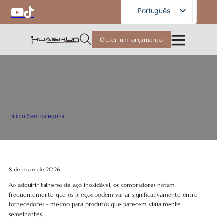
Portuguese
Português
English
Obter um orçamento
French
German
Russian
O que afecta o preço dos talheres
Spanish
de aço inoxidável?
Arabic
Início
/
Sem categoria
/
O que afecta o preço dos talheres de aço inoxidável?
Japanese
8 de maio de 2026
Ao adquirir talheres de aço inoxidável, os compradores notam
frequentemente que os preços podem variar significativamente entre
fornecedores - mesmo para produtos que parecem visualmente
semelhantes.