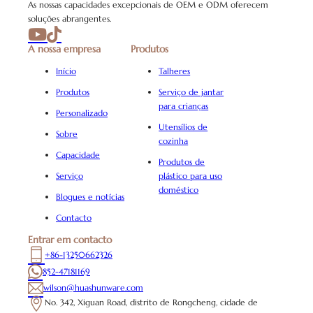
As nossas capacidades excepcionais de OEM e ODM oferecem
soluções abrangentes.
A nossa empresa
Produtos
Início
Talheres
Produtos
Serviço de jantar
para crianças
Personalizado
Utensílios de
Sobre
cozinha
Capacidade
Produtos de
Serviço
plástico para uso
doméstico
Blogues e notícias
Contacto
Entrar em contacto
+86-13250662326
852-47181169
wilson@huashunware.com
No. 342, Xiguan Road, distrito de Rongcheng, cidade de