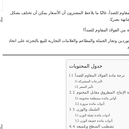
بح
مقاوم للصدأ، غالبًا ما يلاحظ المشترون أن الأسعار يمكن أن تختلف بشكل
بهة بصريًا.
أح
 من الفولاذ المقاوم للصدأ؟
دين وتجار الجملة والمطاعم والعلامات التجارية للبيع بالتجزئة على اتخاذ
.
جدول المحتويات
1. درجة مادة الفولاذ المقاوم للصدأ
الدرجات المشتركة:
تأثير السعر:
قة الإنتاج: المطروق مقابل المختوم
أواني مائدة مسطحة مختومة:
أدوات مائدة مزورة:
3. السُمك والوزن
أدوات مائدة ثقيلة الوزن:
أدوات مائدة خفيفة الوزن:
4. تشطيب السطح وتلميعه
أح