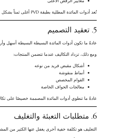
معايير الرفض الأعلى
تُعد أدوات المائدة المطلية بطبقة PVD أغلى ثمناً بشكل خاص بسبب تقنية الطلاء بالتفريغ المتقدمة.
5. تعقيد التصميم
عادةً ما تكون أدوات المائدة البسيطة البسيطة أسهل وأر
ومع ذلك، تزداد التكاليف عندما تتضمن المنتجات:
أشكال مقبض فريد من نوعه
أنماط منقوشة
القوام المخصص
معالجات الحواف الخاصة
عادةً ما تنطوي أدوات المائدة المصممة خصيصًا على تكالي
6. متطلبات التعبئة والتغليف
التغليف هو تكلفة خفية أخرى يغفل عنها الكثير من المش