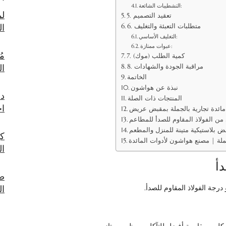
التشطيبات الشائعة:
لم
5. تعقيد التصميم
الفولاذ 
6. متطلبات التعبئة والتغليف
التغليف الأساسي:
عبوات ممتازة:
مُ
7. كمية الطلب (موك)
ا
8. مراقبة الجودة والشهادات
الخاتمة
نبذة عن هواشون
دل
المنتجات ذات الصلة
اخ
مائدة تجارية بالجملة بمقبض عريض
من الفولاذ المقاوم للصدأ للمطاعم
ض بلاستيكية متينة للمنزل والمطعم
كي
جملة | مصنع هواشون لأدوات المائدة
ال
صي
درجة الفولاذ المقاوم للصدأ.
ال