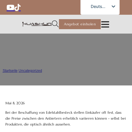
German
Deutsch
English
Angebot einholen
French
Russian
Spanish
Was beeinflusst den Preis von
Portuguese
Besteck aus Edelstahl?
Arabic
Startseite
/
Uncategorized
/
Was beeinflusst den Preis von Besteck aus Edelstahl?
Japanese
Mai 8, 2026
Bei der Beschaffung von Edelstahlbesteck stellen Einkäufer oft fest, dass
die Preise zwischen den Anbietern erheblich variieren können - selbst bei
Produkten, die optisch ähnlich aussehen.