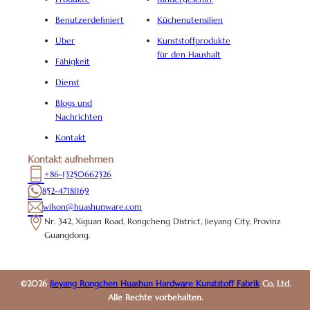
Benutzerdefiniert
Küchenutensilien
Über
Kunststoffprodukte
für den Haushalt
Fähigkeit
Dienst
Blogs und
Nachrichten
Kontakt
Kontakt aufnehmen
+86-13250662326
852-47181169
wilson@huashunware.com
Nr. 342, Xiguan Road, Rongcheng District, Jieyang City, Provinz
Guangdong.
©2026
Jieyang Rongchen Huashun Hardware Kunststoff Fabrik
Co, Ltd.
Alle Rechte vorbehalten.