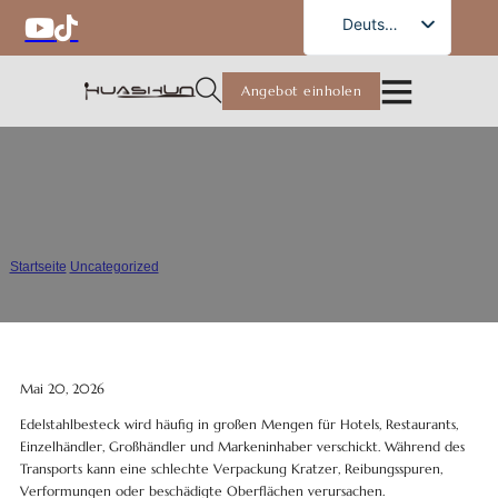
German
Deutsch
English
Angebot einholen
French
Russian
Spanish
Wie man Kratzer beim Versand
Portuguese
von Besteck vermeidet
Arabic
Startseite
/
Uncategorized
/
Wie man Kratzer beim Versand von Besteck vermeidet
Japanese
Mai 20, 2026
Edelstahlbesteck wird häufig in großen Mengen für Hotels, Restaurants,
Einzelhändler, Großhändler und Markeninhaber verschickt. Während des
Transports kann eine schlechte Verpackung Kratzer, Reibungsspuren,
Verformungen oder beschädigte Oberflächen verursachen.