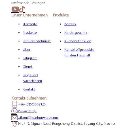
umfassende Lösungen.
Unser Unternehmen
Produkte
Startseite
Besteck
Produkte
Kindergeschirr
Benutzerdefiniert
Küchenutensilien
Über
Kunststoffprodukte
für den Haushalt
Fähigkeit
Dienst
Blogs und
Nachrichten
Kontakt
Kontakt aufnehmen
+86-13250662326
852-47181169
wilson@huashunware.com
Nr. 342, Xiguan Road, Rongcheng District, Jieyang City, Provinz