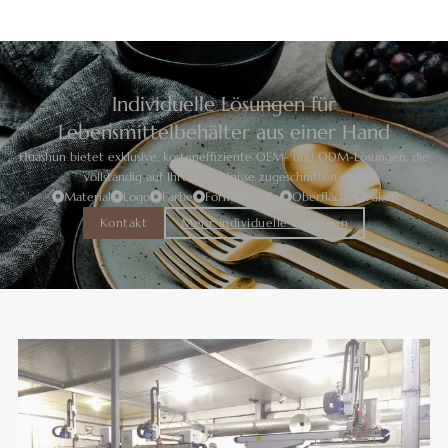
Individuelle Lösungen für
Lebensmittelbehälter aus einer Hand
Huashun bietet exklusive, kosteneffiziente OEM- und ODM-Lösungen, die
vollständig auf Ihre Bedürfnisse zugeschnitten sind.
Material
Logo
Farbe
Form
Größe
Oberfläche
Paket
Kontakt
Mehr individuelle Lösungen