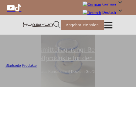
German
Deutsch
Angebot einholen
Lebensmittellagerungs-Behälter
,
Kunststoffprodukte für den Haushalt
Startseite
/
Produkte
/
Lebensmittelbehälter aus Kunststoff mit Deckeln Großhandel