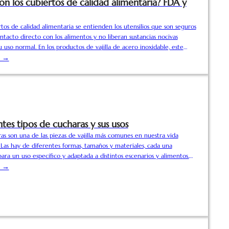
on los cubiertos de calidad alimentaria? FDA y
tos de calidad alimentaria se entienden los utensilios que son seguros
ntacto directo con los alimentos y no liberan sustancias nocivas
 uso normal. En los productos de vajilla de acero inoxidable, este
está estrechamente relacionado con la calidad del material, las
s →
 producción y el cumplimiento de las normas internacionales de
alimentaria. La mayoría de los cubiertos aptos para uso alimentario
icados en acero inoxidable, como el 304 o el 316.....
tes tipos de cucharas y sus usos
as son una de las piezas de vajilla más comunes en nuestra vida
 Las hay de diferentes formas, tamaños y materiales, cada una
ara un uso específico y adaptada a distintos escenarios y alimentos.
ocina hasta la mesa del comedor, la diversidad de cucharas satisface
s →
ariadas necesidades. A continuación le presentamos...