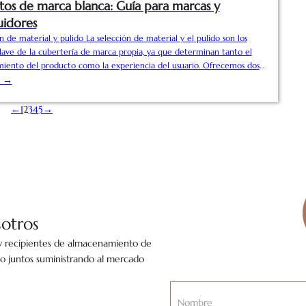
tos de marca blanca: Guía para marcas y
uidores
ón de material y pulido La selección de material y el pulido son los
clave de la cubertería de marca propia, ya que determinan tanto el
miento del producto como la experiencia del usuario. Ofrecemos dos
de acero inoxidable de primera calidad, ambas conformes con las
s →
ternacionales de seguridad para el acceso al mercado mundial. 2. Los
 personalizados son esenciales para el reconocimiento de la marca.
←
1
2
3
4
5
→
 dos...
otros
 y recipientes de almacenamiento de
o juntos suministrando al mercado