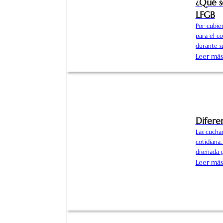
¿Qué s
LFGB
Por cubier
para el co
durante su
concepto 
Leer má
normas de
seguridad 
están fabr
Diferen
Las cuchar
cotidiana.
diseñada p
Desde la c
Leer má
nuestras v