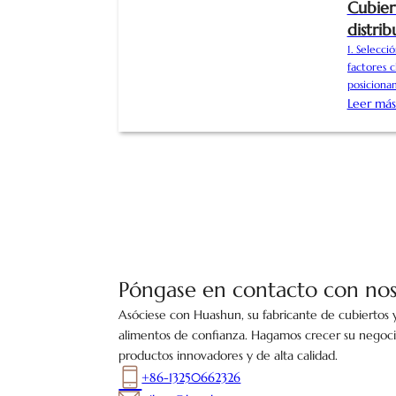
Cubier
distrib
1. Selecci
factores 
posiciona
opciones 
Leer má
normas in
logotipos
Ofrecemos
Póngase en contacto con nos
Asóciese con Huashun, su fabricante de cubiertos
alimentos de confianza. Hagamos crecer su negoci
productos innovadores y de alta calidad.
+86-13250662326