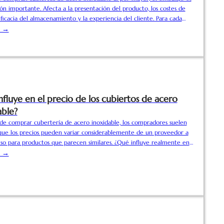
ón importante. Afecta a la presentación del producto, los costes de
eficacia del almacenamiento y la experiencia del cliente. Para cada
, la mejor opción de embalaje puede variar. Las marcas minoristas
s →
eferir el embalaje en caja de regalo para una mejor exposición en el
ientras que los hoteles, restaurantes y distribuidores pueden elegir el
 granel para reducir costes....
nfluye en el precio de los cubiertos de acero
able?
 de comprar cubertería de acero inoxidable, los compradores suelen
que los precios pueden variar considerablemente de un proveedor a
luso para productos que parecen similares. ¿Qué influye realmente en
e los cubiertos de acero inoxidable? Entender los factores clave de
s →
e precios puede ayudar a los importadores, mayoristas, restaurantes y
noristas a tomar decisiones de compra más inteligentes y evitar
cesarios. 1. El acero inoxidable...