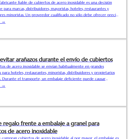
fabricante fiable de cubiertos de acero inoxidable es una decisión
 para marcas, distribuidores, mayoristas, hoteles, restaurantes y
es minoristas. Un proveedor cualificado no sólo debe ofrecer precios
vos, sino también proporcionar material de calidad estable, fuerte
s →
de producción, personalización fiable, claro control de calidad y
fesional a la exportación. Antes de hacer un pedido de cubiertos al
, los compradores deben...
vitar arañazos durante el envío de cubiertos
rtos de acero inoxidable se envían habitualmente en grandes
 para hoteles, restaurantes, minoristas, distribuidores y propietarios
. Durante el transporte, un embalaje deficiente puede causar
marcas de fricción, deformaciones o superficies dañadas. Para los
s →
es B2B, evitar los arañazos durante el envío es importante porque el
l producto afecta directamente a la satisfacción del cliente y a la
marca. Esta guía explica las...
e regalo frente a embalaje a granel para
tos de acero inoxidable
 compran cubiertos de acero inoxidable al por mayor, el embalaje es