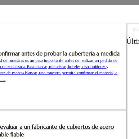
Buscar
Últ
nfirmar antes de probar la cubertería a medida
tud de muestras es un paso importante antes de realizar un pedido de
 personalizada. Para marcas, minoristas, hoteles, distribuidores y
es de marcas blancas, una muestra permite confirmar el material, el
l peso, el efecto del logotipo, el embalaje y la calidad general antes
s →
ucción en serie. Para evitar revisiones repetidas y errores de
n, los compradores deben confirmar los siguientes detalles antes de
muestras de cubertería personalizada…
valuar a un fabricante de cubiertos de acero
ble fiable