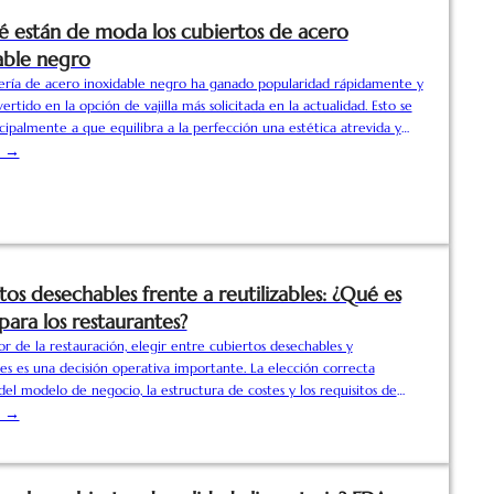
é están de moda los cubiertos de acero
able negro
ería de acero inoxidable negro ha ganado popularidad rápidamente y
ertido en la opción de vajilla más solicitada en la actualidad. Esto se
cipalmente a que equilibra a la perfección una estética atrevida y
las ventajas fundamentales de la practicidad y el fácil mantenimiento,
s →
ilidad a largo plazo. Se complementa a la perfección con diversos
 diseño de interiores, satisfaciendo plenamente las...
os desechables frente a reutilizables: ¿Qué es
para los restaurantes?
or de la restauración, elegir entre cubiertos desechables y
les es una decisión operativa importante. La elección correcta
el modelo de negocio, la estructura de costes y los requisitos de
a del cliente. Los cubiertos desechables se utilizan mucho en los
s →
de comida para llevar, reparto, cadenas de comida rápida y catering a
a. Están diseñados para un solo uso y eliminan la necesidad de...