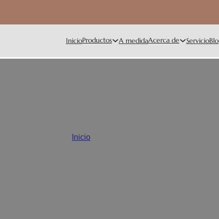
Productos
Acerca de
Inicio
A medida
Servicio
Blo
Blogs y noticias
Inicio
/
Blogs y noticias
almacenamiento de alimentos a granel, junto con consejos de diseño pers
eriencia en producción y diseño de productos, ayudándole a conectar c
negocio.