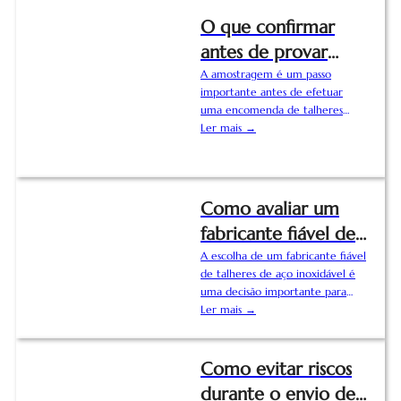
O que confirmar
antes de provar
talheres
A amostragem é um passo
importante antes de efetuar
personalizados
uma encomenda de talheres
personalizados. Para marcas,
Ler mais →
retalhistas, hotéis, distribuidores e
compradores de marcas privadas,
uma amostra ajuda a confirmar o
material, o acabamento, o peso, o
Como avaliar um
efeito do logótipo, a embalagem
fabricante fiável de
e a qualidade geral antes da
produção em massa. Para evitar
talheres de aço
A escolha de um fabricante fiável
revisões repetidas e erros de
de talheres de aço inoxidável é
inoxidável
produção, os compradores
uma decisão importante para
devem confirmar os seguintes
marcas, distribuidores, grossistas,
Ler mais →
pormenores antes de iniciar
hotéis, restaurantes e
amostras de talheres
compradores a retalho. Um
personalizados....
fornecedor qualificado não deve
Como evitar riscos
apenas oferecer preços
durante o envio de
competitivos, mas também