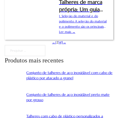
Talheres de marca
mesa de jantar, a diversidade das
própria: Um guia
colheres responde às nossas
diferentes necessidades. Segue-se
para marcas e
1. Seleção do material e do
um olhar pormenorizado...
polimento A seleção do material
distribuidores
e o polimento são os principais
factores dos talheres de marca
Ler mais →
própria, determinando o
←
1
2
3
posicionamento do produto e a
4
5
→
experiência do utilizador.
Pesquisar
Oferecemos duas opções de aço
inoxidável de primeira qualidade,
Produtos mais recentes
ambas em conformidade com as
normas de segurança
Conjunto de talheres de aço inoxidável com cabo de
internacionais para acesso ao
plástico por atacado a granel
mercado global. 2. Personalização
do logótipo dos talheres Os
logótipos personalizados são
Conjunto de talheres de aço inoxidável preto mate
essenciais para o reconhecimento
por grosso
da marca. Oferecemos duas...
Talheres com cabo de plástico personalizados a