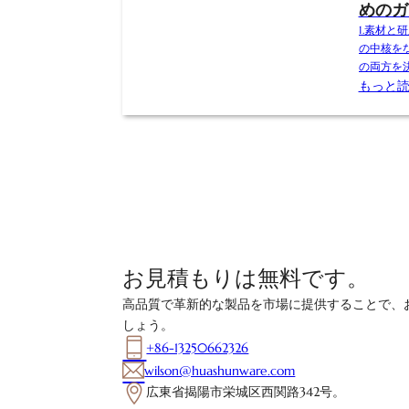
めのガ
1.素材
の中核を
の両方を
ム・ステ
もっと
イズ カス
お見積もりは無料です。
高品質で革新的な製品を市場に提供することで、
しょう。
+86-13250662326
wilson@huashunware.com
広東省揭陽市栄城区西関路342号。