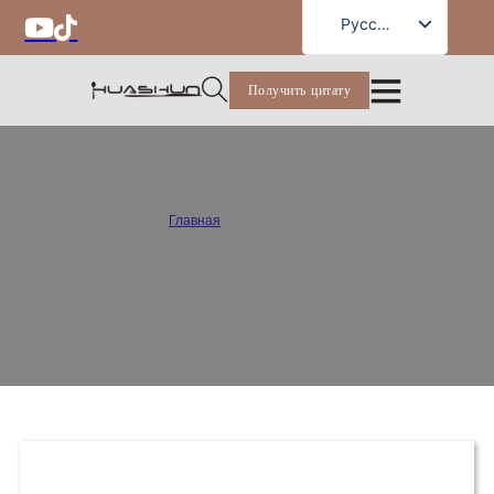
Russian
Русский
English
Получить цитату
French
German
Spanish
Блоги и новости
Portuguese
Главная
/
Блоги и новости
Arabic
Получите оптом плоскую посуду и контейнеры для хранения продуктов, а
также советы по дизайну и последние новости отрасли от Huashun. Мы
Japanese
стремимся поделиться своим опытом в области производства и дизайна
продукции, помогая вам находить правильные решения и развивать свой
бизнес.