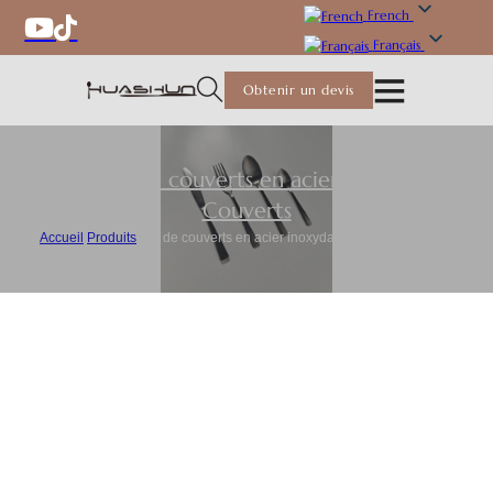
French
Français
Obtenir un devis
Ensemble de couverts en acier inoxydable
,
Couverts
Accueil
/
Produits
/
Set de couverts en acier inoxydable noir mat en gros