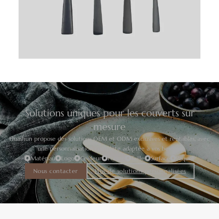
Solutions uniques pour les couverts sur
mesure
Huashun propose des solutions OEM et ODM exclusives et rentables, avec
une personnalisation complète adaptée à vos besoins.
Matériau
Logo
Couleur
Forme
Taille
Surface
Paquet
Nous contacter
Plus de solutions personnalisées