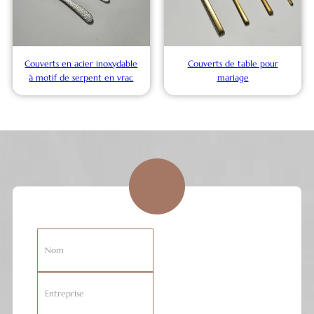
Couverts en acier inoxydable
Couverts de table pour
à motif de serpent en vrac
mariage