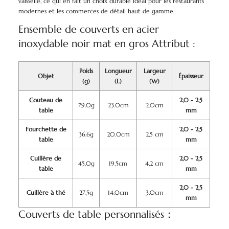
vaisselle, ce qui en fait un choix durable idéal pour les restaurants
modernes et les commerces de détail haut de gamme.
Ensemble de couverts en acier
inoxydable noir mat en gros Attribut :
Poids
Longueur
Largeur
Objet
Épaisseur
(g)
(L)
(W)
Couteau de
2,0 - 2,5
79.0g
23.0cm
2.0cm
table
mm
Fourchette de
2,0 - 2,5
36.6g
20.0cm
2,5 cm
table
mm
Cuillère de
2,0 - 2,5
45.0g
19.5cm
4,2 cm
table
mm
2,0 - 2,5
Cuillère à thé
27.5g
14.0cm
3.0cm
mm
Couverts de table personnalisés：